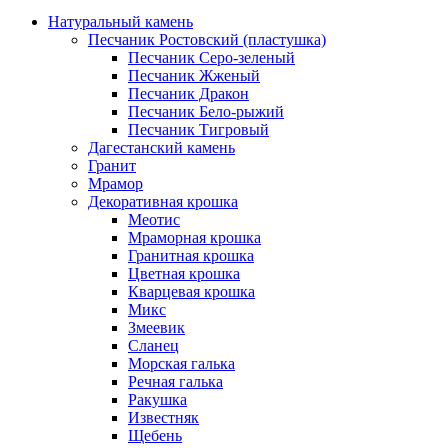
Натуральный камень
Песчаник Ростовский (пластушка)
Песчаник Серо-зеленый
Песчаник Жженый
Песчаник Дракон
Песчаник Бело-рыжий
Песчаник Тигровый
Дагестанский камень
Гранит
Мрамор
Декоративная крошка
Меотис
Мраморная крошка
Гранитная крошка
Цветная крошка
Кварцевая крошка
Микс
Змеевик
Сланец
Морская галька
Речная галька
Ракушка
Известняк
Щебень