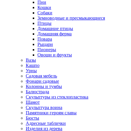
Пни
Кошки
Собаки
Земноводные и пресмыкающиеся
Птицы
Домашние птицы
Домашняя ферма
Повара
Рыцари
Пионеры
Овощи и фрукты
Вазы
Кашпо
Урны
Садовая мебель
Фонари садовые
Колонны и тумбы
Балюстрада
Скульптуры из стеклопластика
Шамот
Скульптура воина
Памятники героям славы
Бюсты
Адресные таблички
Изделия из дерева