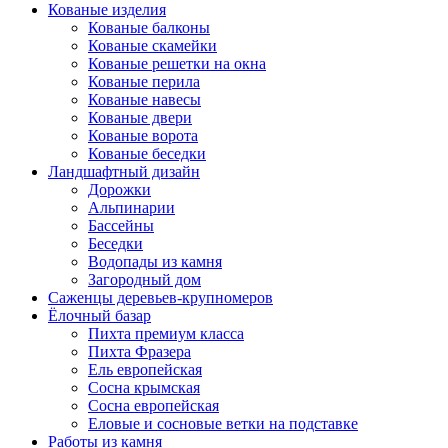
Кованые изделия
Кованые балконы
Кованые скамейки
Кованые решетки на окна
Кованые перила
Кованые навесы
Кованые двери
Кованые ворота
Кованые беседки
Ландшафтный дизайн
Дорожки
Альпинарии
Бассейны
Беседки
Водопады из камня
Загородный дом
Саженцы деревьев-крупномеров
Ёлочный базар
Пихта премиум класса
Пихта Фразера
Ель европейская
Сосна крымская
Сосна европейская
Еловые и сосновые ветки на подставке
Работы из камня