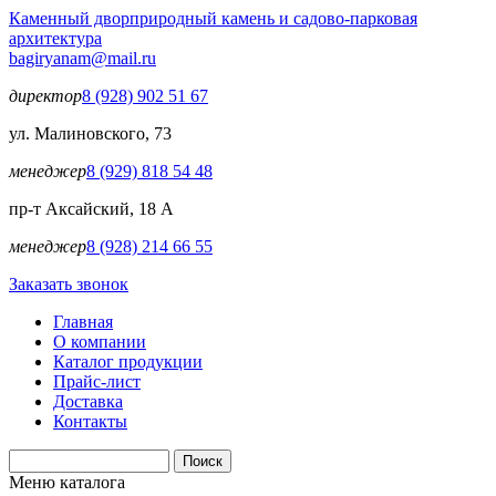
Перейти к основному содержанию
Каменный двор
природный камень и садово-парковая
архитектура
bagiryanam@mail.ru
директор
8 (928) 902 51 67
ул. Малиновского, 73
менеджер
8 (929) 818 54 48
пр-т Аксайский, 18 А
менеджер
8 (928) 214 66 55
Заказать звонок
Главная
О компании
Каталог продукции
Прайс-лист
Доставка
Контакты
Поиск
Форма поиска
Меню каталога