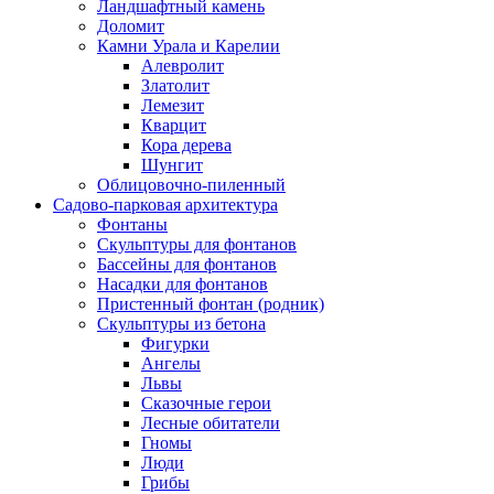
Ландшафтный камень
Доломит
Камни Урала и Карелии
Алевролит
Златолит
Лемезит
Кварцит
Кора дерева
Шунгит
Облицовочно-пиленный
Садово-парковая архитектура
Фонтаны
Скульптуры для фонтанов
Бассейны для фонтанов
Насадки для фонтанов
Пристенный фонтан (родник)
Скульптуры из бетона
Фигурки
Ангелы
Львы
Сказочные герои
Лесные обитатели
Гномы
Люди
Грибы