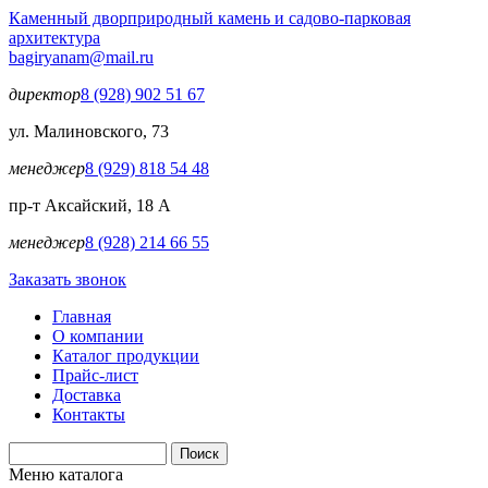
Перейти к основному содержанию
Каменный двор
природный камень и садово-парковая
архитектура
bagiryanam@mail.ru
директор
8 (928) 902 51 67
ул. Малиновского, 73
менеджер
8 (929) 818 54 48
пр-т Аксайский, 18 А
менеджер
8 (928) 214 66 55
Заказать звонок
Главная
О компании
Каталог продукции
Прайс-лист
Доставка
Контакты
Поиск
Форма поиска
Меню каталога