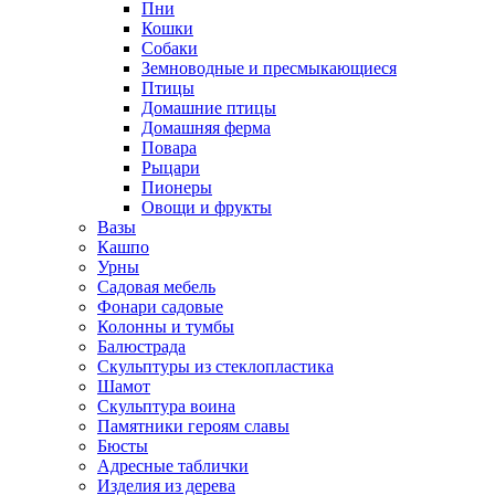
Пни
Кошки
Собаки
Земноводные и пресмыкающиеся
Птицы
Домашние птицы
Домашняя ферма
Повара
Рыцари
Пионеры
Овощи и фрукты
Вазы
Кашпо
Урны
Садовая мебель
Фонари садовые
Колонны и тумбы
Балюстрада
Скульптуры из стеклопластика
Шамот
Скульптура воина
Памятники героям славы
Бюсты
Адресные таблички
Изделия из дерева