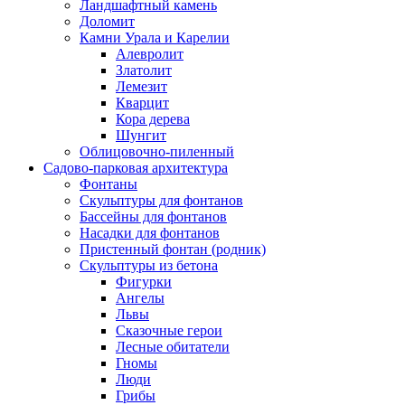
Ландшафтный камень
Доломит
Камни Урала и Карелии
Алевролит
Златолит
Лемезит
Кварцит
Кора дерева
Шунгит
Облицовочно-пиленный
Садово-парковая архитектура
Фонтаны
Скульптуры для фонтанов
Бассейны для фонтанов
Насадки для фонтанов
Пристенный фонтан (родник)
Скульптуры из бетона
Фигурки
Ангелы
Львы
Сказочные герои
Лесные обитатели
Гномы
Люди
Грибы