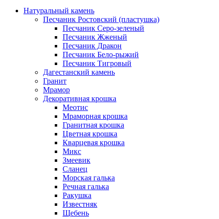
Натуральный камень
Песчаник Ростовский (пластушка)
Песчаник Серо-зеленый
Песчаник Жженый
Песчаник Дракон
Песчаник Бело-рыжий
Песчаник Тигровый
Дагестанский камень
Гранит
Мрамор
Декоративная крошка
Меотис
Мраморная крошка
Гранитная крошка
Цветная крошка
Кварцевая крошка
Микс
Змеевик
Сланец
Морская галька
Речная галька
Ракушка
Известняк
Щебень