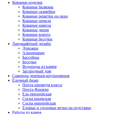
Кованые изделия
Кованые балконы
Кованые скамейки
Кованые решетки на окна
Кованые перила
Кованые навесы
Кованые двери
Кованые ворота
Кованые беседки
Ландшафтный дизайн
Дорожки
Альпинарии
Бассейны
Беседки
Водопады из камня
Загородный дом
Саженцы деревьев-крупномеров
Ёлочный базар
Пихта премиум класса
Пихта Фразера
Ель европейская
Сосна крымская
Сосна европейская
Еловые и сосновые ветки на подставке
Работы из камня