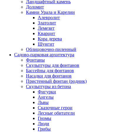
Ландшафтный камень
Доломит
Камни Урала и Карелии
Алевролит
Златолит
Лемезит
Кварцит
Кора дерева
Шунгит
Облицовочно-пиленный
Садово-парковая архитектура
Фонтаны
Скульптуры для фонтанов
Бассейны для фонтанов
Насадки для фонтанов
Пристенный фонтан (родник)
Скульптуры из бетона
Фигурки
Ангелы
Львы
Сказочные герои
Лесные обитатели
Гномы
Люди
Грибы