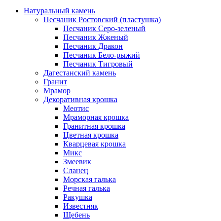
Натуральный камень
Песчаник Ростовский (пластушка)
Песчаник Серо-зеленый
Песчаник Жженый
Песчаник Дракон
Песчаник Бело-рыжий
Песчаник Тигровый
Дагестанский камень
Гранит
Мрамор
Декоративная крошка
Меотис
Мраморная крошка
Гранитная крошка
Цветная крошка
Кварцевая крошка
Микс
Змеевик
Сланец
Морская галька
Речная галька
Ракушка
Известняк
Щебень