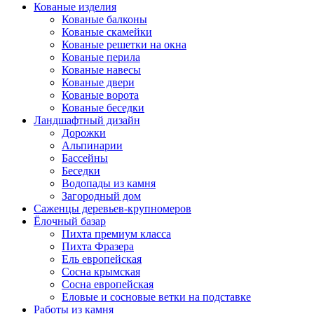
Кованые изделия
Кованые балконы
Кованые скамейки
Кованые решетки на окна
Кованые перила
Кованые навесы
Кованые двери
Кованые ворота
Кованые беседки
Ландшафтный дизайн
Дорожки
Альпинарии
Бассейны
Беседки
Водопады из камня
Загородный дом
Саженцы деревьев-крупномеров
Ёлочный базар
Пихта премиум класса
Пихта Фразера
Ель европейская
Сосна крымская
Сосна европейская
Еловые и сосновые ветки на подставке
Работы из камня