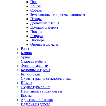
Пни
Кошки
Собаки
Земноводные и пресмыкающиеся
Птицы
Домашние птицы
Домашняя ферма
Повара
Рыцари
Пионеры
Овощи и фрукты
Вазы
Кашпо
Урны
Садовая мебель
Фонари садовые
Колонны и тумбы
Балюстрада
Скульптуры из стеклопластика
Шамот
Скульптура воина
Памятники героям славы
Бюсты
Адресные таблички
Изделия из дерева