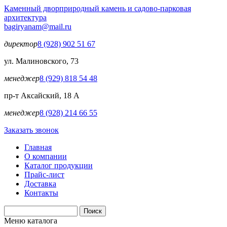
Перейти к основному содержанию
Каменный двор
природный камень и садово-парковая
архитектура
bagiryanam@mail.ru
директор
8 (928) 902 51 67
ул. Малиновского, 73
менеджер
8 (929) 818 54 48
пр-т Аксайский, 18 А
менеджер
8 (928) 214 66 55
Заказать звонок
Главная
О компании
Каталог продукции
Прайс-лист
Доставка
Контакты
Поиск
Форма поиска
Меню каталога