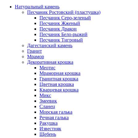
Натуральный камень
Песчаник Ростовский (пластушка)
Песчаник Серо-зеленый
Песчаник Жженый
Песчаник Дракон
Песчаник Бело-рыжий
Песчаник Тигровый
Дагестанский камень
Гранит
Мрамор
Декоративная крошка
Меотис
Мраморная крошка
Гранитная крошка
Цветная крошка
Кварцевая крошка
Микс
Змеевик
Сланец
Морская галька
Речная галька
Ракушка
Известняк
Щебень