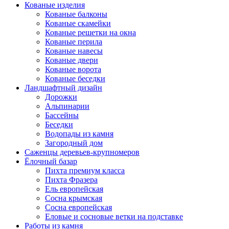
Кованые изделия
Кованые балконы
Кованые скамейки
Кованые решетки на окна
Кованые перила
Кованые навесы
Кованые двери
Кованые ворота
Кованые беседки
Ландшафтный дизайн
Дорожки
Альпинарии
Бассейны
Беседки
Водопады из камня
Загородный дом
Саженцы деревьев-крупномеров
Ёлочный базар
Пихта премиум класса
Пихта Фразера
Ель европейская
Сосна крымская
Сосна европейская
Еловые и сосновые ветки на подставке
Работы из камня