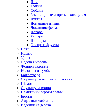
Пни
Кошки
Собаки
Земноводные и пресмыкающиеся
Птицы
Домашние птицы
Домашняя ферма
Повара
Рыцари
Пионеры
Овощи и фрукты
Вазы
Кашпо
Урны
Садовая мебель
Фонари садовые
Колонны и тумбы
Балюстрада
Скульптуры из стеклопластика
Шамот
Скульптура воина
Памятники героям славы
Бюсты
Адресные таблички
Изделия из дерева