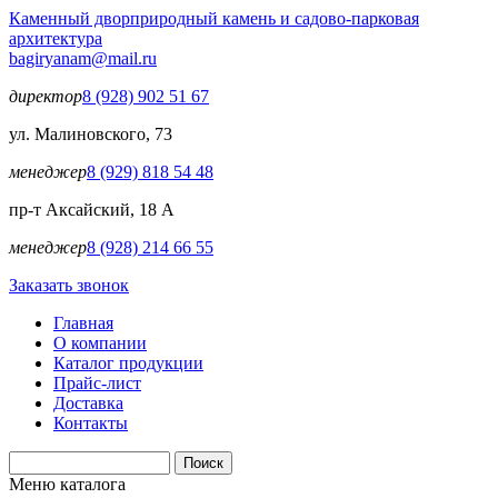
Перейти к основному содержанию
Каменный двор
природный камень и садово-парковая
архитектура
bagiryanam@mail.ru
директор
8 (928) 902 51 67
ул. Малиновского, 73
менеджер
8 (929) 818 54 48
пр-т Аксайский, 18 А
менеджер
8 (928) 214 66 55
Заказать звонок
Главная
О компании
Каталог продукции
Прайс-лист
Доставка
Контакты
Поиск
Форма поиска
Меню каталога