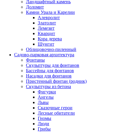
Ландшафтный камень
Доломит
Камни Урала и Карелии
Алевролит
Златолит
Лемезит
Кварцит
Кора дерева
Шунгит
Облицовочно-пиленный
Садово-парковая архитектура
Фонтаны
Скульптуры для фонтанов
Бассейны для фонтанов
Насадки для фонтанов
Пристенный фонтан (родник)
Скульптуры из бетона
Фигурки
Ангелы
Львы
Сказочные герои
Лесные обитатели
Гномы
Люди
Грибы