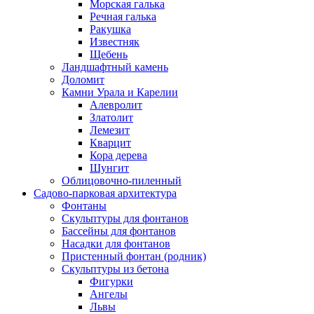
Морская галька
Речная галька
Ракушка
Известняк
Щебень
Ландшафтный камень
Доломит
Камни Урала и Карелии
Алевролит
Златолит
Лемезит
Кварцит
Кора дерева
Шунгит
Облицовочно-пиленный
Садово-парковая архитектура
Фонтаны
Скульптуры для фонтанов
Бассейны для фонтанов
Насадки для фонтанов
Пристенный фонтан (родник)
Скульптуры из бетона
Фигурки
Ангелы
Львы