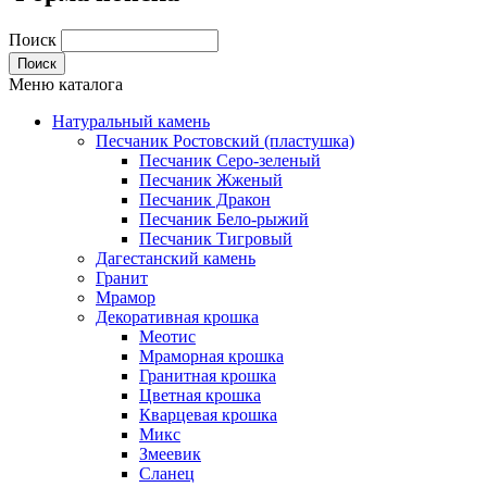
Поиск
Меню каталога
Натуральный камень
Песчаник Ростовский (пластушка)
Песчаник Серо-зеленый
Песчаник Жженый
Песчаник Дракон
Песчаник Бело-рыжий
Песчаник Тигровый
Дагестанский камень
Гранит
Мрамор
Декоративная крошка
Меотис
Мраморная крошка
Гранитная крошка
Цветная крошка
Кварцевая крошка
Микс
Змеевик
Сланец