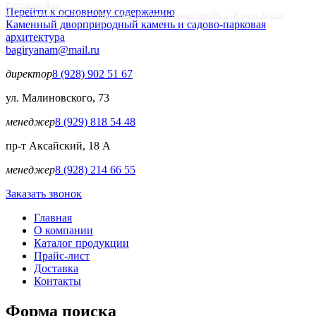
Ростов‑на‑Дону
Перейти к основному содержанию
Карта Ростова-на-Дону с улицами и номерами домов онлайн — Яндекс.Карты
Каменный двор
природный камень и садово-парковая
архитектура
bagiryanam@mail.ru
директор
8 (928) 902 51 67
ул. Малиновского, 73
менеджер
8 (929) 818 54 48
пр-т Аксайский, 18 А
менеджер
8 (928) 214 66 55
Заказать звонок
Главная
О компании
Каталог продукции
Прайс-лист
Доставка
Контакты
Форма поиска