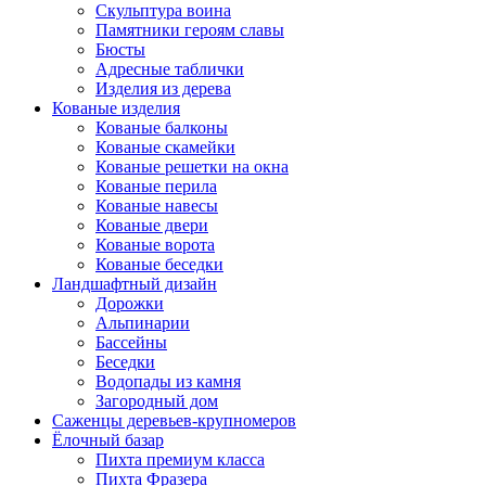
Скульптура воина
Памятники героям славы
Бюсты
Адресные таблички
Изделия из дерева
Кованые изделия
Кованые балконы
Кованые скамейки
Кованые решетки на окна
Кованые перила
Кованые навесы
Кованые двери
Кованые ворота
Кованые беседки
Ландшафтный дизайн
Дорожки
Альпинарии
Бассейны
Беседки
Водопады из камня
Загородный дом
Саженцы деревьев-крупномеров
Ёлочный базар
Пихта премиум класса
Пихта Фразера