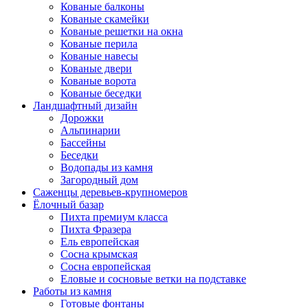
Кованые балконы
Кованые скамейки
Кованые решетки на окна
Кованые перила
Кованые навесы
Кованые двери
Кованые ворота
Кованые беседки
Ландшафтный дизайн
Дорожки
Альпинарии
Бассейны
Беседки
Водопады из камня
Загородный дом
Саженцы деревьев-крупномеров
Ёлочный базар
Пихта премиум класса
Пихта Фразера
Ель европейская
Сосна крымская
Сосна европейская
Еловые и сосновые ветки на подставке
Работы из камня
Готовые фонтаны