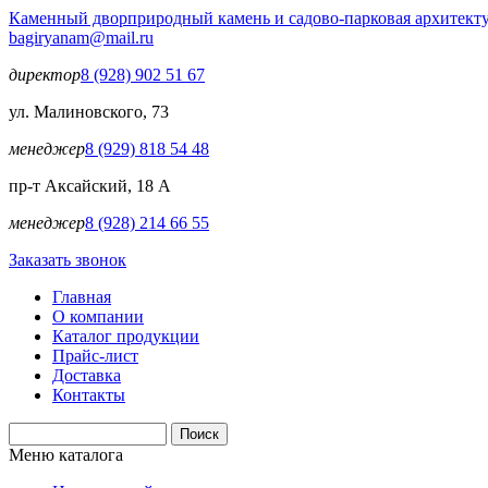
Перейти к основному содержанию
Каменный двор
природный камень и садово-парковая архитект
bagiryanam@mail.ru
директор
8 (928) 902 51 67
ул. Малиновского, 73
менеджер
8 (929) 818 54 48
пр-т Аксайский, 18 А
менеджер
8 (928) 214 66 55
Заказать звонок
Главная
О компании
Каталог продукции
Прайс-лист
Доставка
Контакты
Поиск
Форма поиска
Меню каталога