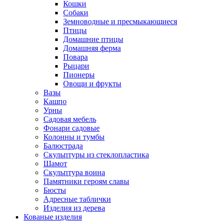
Кошки
Собаки
Земноводные и пресмыкающиеся
Птицы
Домашние птицы
Домашняя ферма
Повара
Рыцари
Пионеры
Овощи и фрукты
Вазы
Кашпо
Урны
Садовая мебель
Фонари садовые
Колонны и тумбы
Балюстрада
Скульптуры из стеклопластика
Шамот
Скульптура воина
Памятники героям славы
Бюсты
Адресные таблички
Изделия из дерева
Кованые изделия