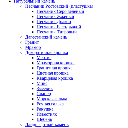
Натуральный камень
Песчаник Ростовский (пластушка)
Песчаник Серо-зеленый
Песчаник Жженый
Песчаник Дракон
Песчаник Бело-рыжий
Песчаник Тигровый
Дагестанский камень
Гранит
Мрамор
Декоративная крошка
Меотис
Мраморная крошка
Гранитная крошка
Цветная крошка
Кварцевая крошка
Микс
Змеевик
Сланец
Морская галька
Речная галька
Ракушка
Известняк
Щебень
Ландшафтный камень