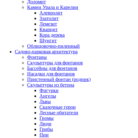
Доломит
Камни Урала и Карелии
Алевролит
Златолит
Лемезит
Кварцит
Кора дерева
Шунгит
Облицовочно-пиленный
Садово-парковая архитектура
Фонтаны
Скульптуры для фонтанов
Бассейны для фонтанов
Насадки для фонтанов
Пристенный фонтан (родник)
Скульптуры из бетона
Фигурки
Ангелы
Львы
Сказочные герои
Лесные обитатели
Гномы
Люди
Грибы
Пни