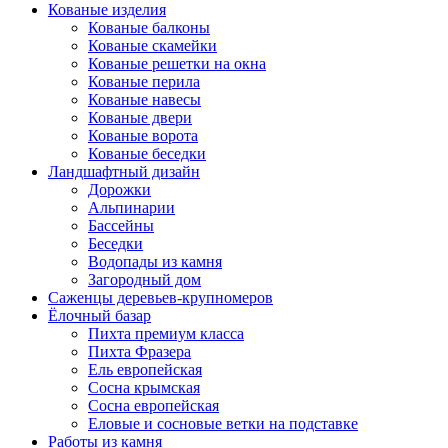
Кованые изделия
Кованые балконы
Кованые скамейки
Кованые решетки на окна
Кованые перила
Кованые навесы
Кованые двери
Кованые ворота
Кованые беседки
Ландшафтный дизайн
Дорожки
Альпинарии
Бассейны
Беседки
Водопады из камня
Загородный дом
Саженцы деревьев-крупномеров
Ёлочный базар
Пихта премиум класса
Пихта Фразера
Ель европейская
Сосна крымская
Сосна европейская
Еловые и сосновые ветки на подставке
Работы из камня