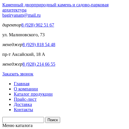
Перейти к основному содержанию
Каменный двор
природный камень и садово-парковая
архитектура
bagiryanam@mail.ru
директор
8 (928) 902 51 67
ул. Малиновского, 73
менеджер
8 (929) 818 54 48
пр-т Аксайский, 18 А
менеджер
8 (928) 214 66 55
Заказать звонок
Главная
О компании
Каталог продукции
Прайс-лист
Доставка
Контакты
Поиск
Форма поиска
Меню каталога