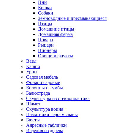
Пни
Кошки
Собаки
Земноводные и пресмыкающиеся
Птицы
Домашние птицы
Домашняя ферма
Повара
Рыцари
Пионеры
Овощи и фрукты
Вазы
Кашпо
Урны
Садовая мебель
Фонари садовые
Колонны и тумбы
Балюстрада
Скульптуры из стеклопластика
Шамот
Скульптура воина
Памятники героям славы
Бюсты
Адресные таблички
Изделия из дерева