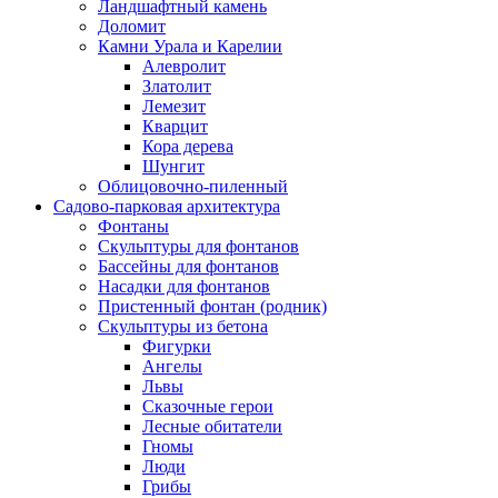
Ландшафтный камень
Доломит
Камни Урала и Карелии
Алевролит
Златолит
Лемезит
Кварцит
Кора дерева
Шунгит
Облицовочно-пиленный
Садово-парковая архитектура
Фонтаны
Скульптуры для фонтанов
Бассейны для фонтанов
Насадки для фонтанов
Пристенный фонтан (родник)
Скульптуры из бетона
Фигурки
Ангелы
Львы
Сказочные герои
Лесные обитатели
Гномы
Люди
Грибы