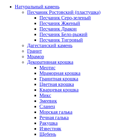
Натуральный камень
Песчаник Ростовский (пластушка)
Песчаник Серо-зеленый
Песчаник Жженый
Песчаник Дракон
Песчаник Бело-рыжий
Песчаник Тигровый
Дагестанский камень
Гранит
Мрамор
Декоративная крошка
Меотис
Мраморная крошка
Гранитная крошка
Цветная крошка
Кварцевая крошка
Микс
Змеевик
Сланец
Морская галька
Речная галька
Ракушка
Известняк
Щебень