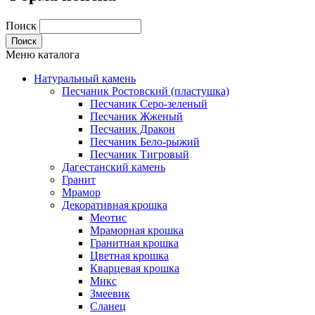
Поиск
Меню каталога
Натуральный камень
Песчаник Ростовский (пластушка)
Песчаник Серо-зеленый
Песчаник Жженый
Песчаник Дракон
Песчаник Бело-рыжий
Песчаник Тигровый
Дагестанский камень
Гранит
Мрамор
Декоративная крошка
Меотис
Мраморная крошка
Гранитная крошка
Цветная крошка
Кварцевая крошка
Микс
Змеевик
Сланец