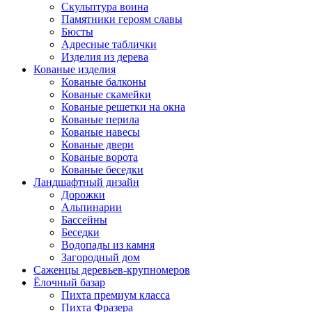
Скульптура воина
Памятники героям славы
Бюсты
Адресные таблички
Изделия из дерева
Кованые изделия
Кованые балконы
Кованые скамейки
Кованые решетки на окна
Кованые перила
Кованые навесы
Кованые двери
Кованые ворота
Кованые беседки
Ландшафтный дизайн
Дорожки
Альпинарии
Бассейны
Беседки
Водопады из камня
Загородный дом
Саженцы деревьев-крупномеров
Ёлочный базар
Пихта премиум класса
Пихта Фразера