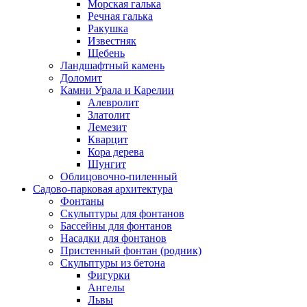
Морская галька
Речная галька
Ракушка
Известняк
Щебень
Ландшафтный камень
Доломит
Камни Урала и Карелии
Алевролит
Златолит
Лемезит
Кварцит
Кора дерева
Шунгит
Облицовочно-пиленный
Садово-парковая архитектура
Фонтаны
Скульптуры для фонтанов
Бассейны для фонтанов
Насадки для фонтанов
Пристенный фонтан (родник)
Скульптуры из бетона
Фигурки
Ангелы
Львы