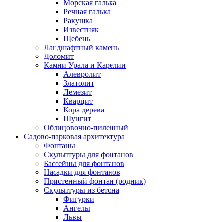
Морская галька
Речная галька
Ракушка
Известняк
Щебень
Ландшафтный камень
Доломит
Камни Урала и Карелии
Алевролит
Златолит
Лемезит
Кварцит
Кора дерева
Шунгит
Облицовочно-пиленный
Садово-парковая архитектура
Фонтаны
Скульптуры для фонтанов
Бассейны для фонтанов
Насадки для фонтанов
Пристенный фонтан (родник)
Скульптуры из бетона
Фигурки
Ангелы
Львы