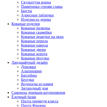
Скульптура воина
Памятники героям славы
Бюсты
Адресные таблички
Изделия из дерева
Кованые изделия
Кованые балконы
Кованые скамейки
Кованые решетки на окна
Кованые перила
Кованые навесы
Кованые двери
Кованые ворота
Кованые беседки
Ландшафтный дизайн
Дорожки
Альпинарии
Бассейны
Беседки
Водопады из камня
Загородный дом
Саженцы деревьев-крупномеров
Ёлочный базар
Пихта премиум класса
Пихта Фразера