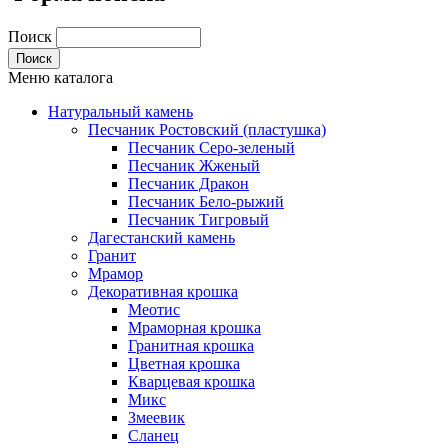
Поиск
Меню каталога
Натуральный камень
Песчаник Ростовский (пластушка)
Песчаник Серо-зеленый
Песчаник Жженый
Песчаник Дракон
Песчаник Бело-рыжий
Песчаник Тигровый
Дагестанский камень
Гранит
Мрамор
Декоративная крошка
Меотис
Мраморная крошка
Гранитная крошка
Цветная крошка
Кварцевая крошка
Микс
Змеевик
Сланец