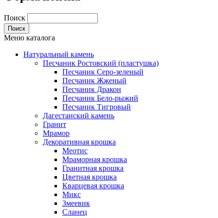
Поиск
Меню каталога
Натуральный камень
Песчаник Ростовский (пластушка)
Песчаник Серо-зеленый
Песчаник Жженый
Песчаник Дракон
Песчаник Бело-рыжий
Песчаник Тигровый
Дагестанский камень
Гранит
Мрамор
Декоративная крошка
Меотис
Мраморная крошка
Гранитная крошка
Цветная крошка
Кварцевая крошка
Микс
Змеевик
Сланец