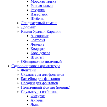
Морская галька
Речная галька
Ракушка
Известняк
Щебень
Ландшафтный камень
Доломит
Камни Урала и Карелии
Алевролит
Златолит
Лемезит
Кварцит
Кора дерева
Шунгит
Облицовочно-пиленный
Садово-парковая архитектура
Фонтаны
Скульптуры для фонтанов
Бассейны для фонтанов
Насадки для фонтанов
Пристенный фонтан (родник)
Скульптуры из бетона
Фигурки
Ангелы
Львы