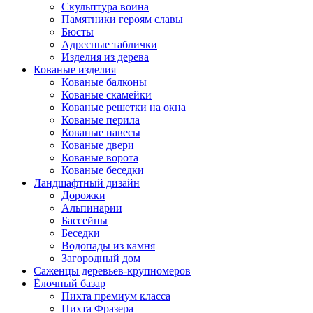
Скульптура воина
Памятники героям славы
Бюсты
Адресные таблички
Изделия из дерева
Кованые изделия
Кованые балконы
Кованые скамейки
Кованые решетки на окна
Кованые перила
Кованые навесы
Кованые двери
Кованые ворота
Кованые беседки
Ландшафтный дизайн
Дорожки
Альпинарии
Бассейны
Беседки
Водопады из камня
Загородный дом
Саженцы деревьев-крупномеров
Ёлочный базар
Пихта премиум класса
Пихта Фразера