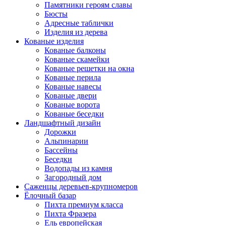
Памятники героям славы
Бюсты
Адресные таблички
Изделия из дерева
Кованые изделия
Кованые балконы
Кованые скамейки
Кованые решетки на окна
Кованые перила
Кованые навесы
Кованые двери
Кованые ворота
Кованые беседки
Ландшафтный дизайн
Дорожки
Альпинарии
Бассейны
Беседки
Водопады из камня
Загородный дом
Саженцы деревьев-крупномеров
Ёлочный базар
Пихта премиум класса
Пихта Фразера
Ель европейская