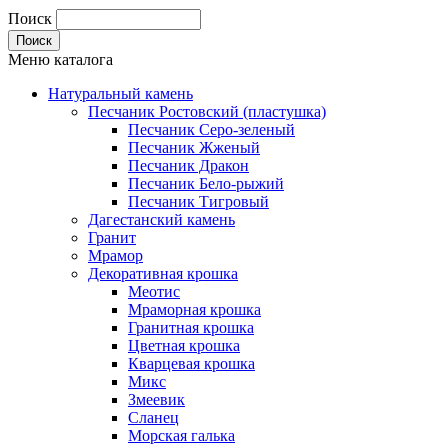
Поиск
Меню каталога
Натуральный камень
Песчаник Ростовский (пластушка)
Песчаник Серо-зеленый
Песчаник Жженый
Песчаник Дракон
Песчаник Бело-рыжий
Песчаник Тигровый
Дагестанский камень
Гранит
Мрамор
Декоративная крошка
Меотис
Мраморная крошка
Гранитная крошка
Цветная крошка
Кварцевая крошка
Микс
Змеевик
Сланец
Морская галька