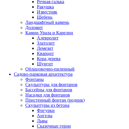
Речная галька
Ракушка
Известняк
Щебень
Ландшафтный камень
Доломит
Камни Урала и Карелии
Алевролит
Златолит
Лемезит
Кварцит
Кора дерева
Шунгит
Облицовочно-пиленный
Садово-парковая архитектура
Фонтаны
Скульптуры для фонтанов
Бассейны для фонтанов
Насадки для фонтанов
Пристенный фонтан (родник)
Скульптуры из бетона
Фигурки
Ангелы
Львы
Сказочные герои