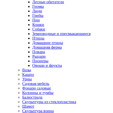
Лесные обитатели
Гномы
Люди
Грибы
Пни
Кошки
Собаки
Земноводные и пресмыкающиеся
Птицы
Домашние птицы
Домашняя ферма
Повара
Рыцари
Пионеры
Овощи и фрукты
Вазы
Кашпо
Урны
Садовая мебель
Фонари садовые
Колонны и тумбы
Балюстрада
Скульптуры из стеклопластика
Шамот
Скульптура воина