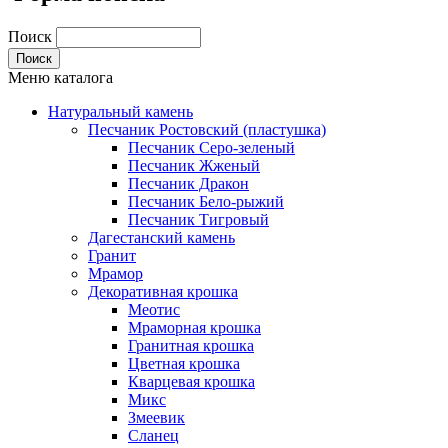
Поиск
Меню каталога
Натуральный камень
Песчаник Ростовский (пластушка)
Песчаник Серо-зеленый
Песчаник Жженый
Песчаник Дракон
Песчаник Бело-рыжий
Песчаник Тигровый
Дагестанский камень
Гранит
Мрамор
Декоративная крошка
Меотис
Мраморная крошка
Гранитная крошка
Цветная крошка
Кварцевая крошка
Микс
Змеевик
Сланец