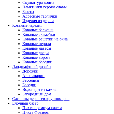
Скульптура воина
Памятники героям славы
Бюсты
Адресные таблички
Изделия из дерева
Кованые изделия
Кованые балконы
Кованые скамейки
Кованые решетки на окна
Кованые перила
Кованые навесы
Кованые двери
Кованые ворота
Кованые беседки
Ландшафтный дизайн
Дорожки
Альпинарии
Бассейны
Беседки
Водопады из камня
Загородный дом
Саженцы деревьев-крупномеров
Ёлочный базар
Пихта премиум класса
Пихта Фразера