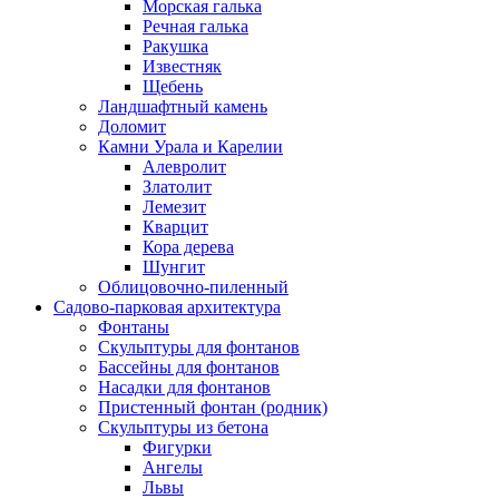
Морская галька
Речная галька
Ракушка
Известняк
Щебень
Ландшафтный камень
Доломит
Камни Урала и Карелии
Алевролит
Златолит
Лемезит
Кварцит
Кора дерева
Шунгит
Облицовочно-пиленный
Садово-парковая архитектура
Фонтаны
Скульптуры для фонтанов
Бассейны для фонтанов
Насадки для фонтанов
Пристенный фонтан (родник)
Скульптуры из бетона
Фигурки
Ангелы
Львы