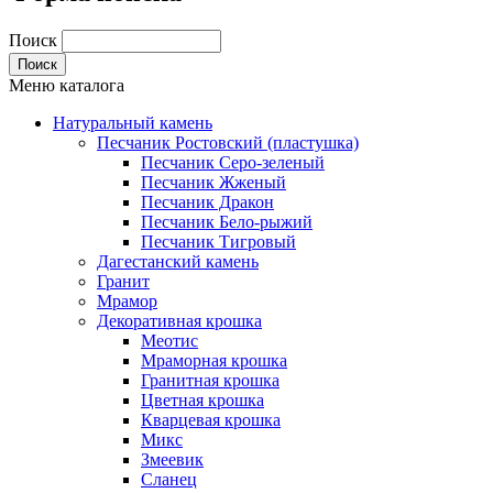
Поиск
Меню каталога
Натуральный камень
Песчаник Ростовский (пластушка)
Песчаник Серо-зеленый
Песчаник Жженый
Песчаник Дракон
Песчаник Бело-рыжий
Песчаник Тигровый
Дагестанский камень
Гранит
Мрамор
Декоративная крошка
Меотис
Мраморная крошка
Гранитная крошка
Цветная крошка
Кварцевая крошка
Микс
Змеевик
Сланец