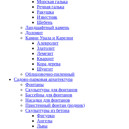
Морская галька
Речная галька
Ракушка
Известняк
Щебень
Ландшафтный камень
Доломит
Камни Урала и Карелии
Алевролит
Златолит
Лемезит
Кварцит
Кора дерева
Шунгит
Облицовочно-пиленный
Садово-парковая архитектура
Фонтаны
Скульптуры для фонтанов
Бассейны для фонтанов
Насадки для фонтанов
Пристенный фонтан (родник)
Скульптуры из бетона
Фигурки
Ангелы
Львы