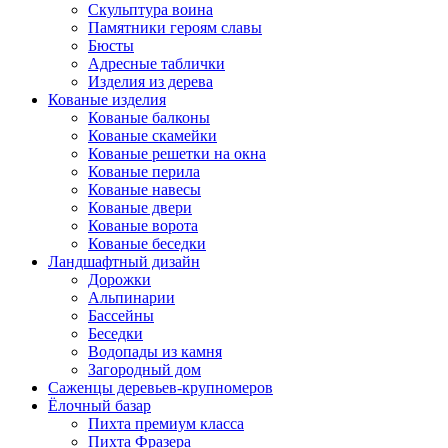
Скульптура воина
Памятники героям славы
Бюсты
Адресные таблички
Изделия из дерева
Кованые изделия
Кованые балконы
Кованые скамейки
Кованые решетки на окна
Кованые перила
Кованые навесы
Кованые двери
Кованые ворота
Кованые беседки
Ландшафтный дизайн
Дорожки
Альпинарии
Бассейны
Беседки
Водопады из камня
Загородный дом
Саженцы деревьев-крупномеров
Ёлочный базар
Пихта премиум класса
Пихта Фразера