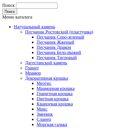
Поиск
Меню каталога
Натуральный камень
Песчаник Ростовский (пластушка)
Песчаник Серо-зеленый
Песчаник Жженый
Песчаник Дракон
Песчаник Бело-рыжий
Песчаник Тигровый
Дагестанский камень
Гранит
Мрамор
Декоративная крошка
Меотис
Мраморная крошка
Гранитная крошка
Цветная крошка
Кварцевая крошка
Микс
Змеевик
Сланец
Морская галька