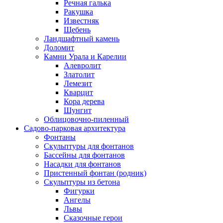
Речная галька
Ракушка
Известняк
Щебень
Ландшафтный камень
Доломит
Камни Урала и Карелии
Алевролит
Златолит
Лемезит
Кварцит
Кора дерева
Шунгит
Облицовочно-пиленный
Садово-парковая архитектура
Фонтаны
Скульптуры для фонтанов
Бассейны для фонтанов
Насадки для фонтанов
Пристенный фонтан (родник)
Скульптуры из бетона
Фигурки
Ангелы
Львы
Сказочные герои