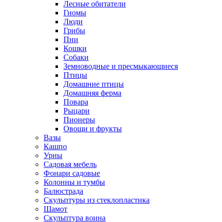
Лесные обитатели
Гномы
Люди
Грибы
Пни
Кошки
Собаки
Земноводные и пресмыкающиеся
Птицы
Домашние птицы
Домашняя ферма
Повара
Рыцари
Пионеры
Овощи и фрукты
Вазы
Кашпо
Урны
Садовая мебель
Фонари садовые
Колонны и тумбы
Балюстрада
Скульптуры из стеклопластика
Шамот
Скульптура воина