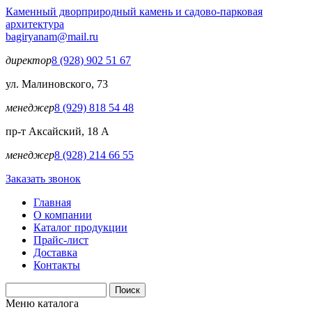
Перейти к основному содержанию
Каменный двор
природный камень и садово-парковая
архитектура
bagiryanam@mail.ru
директор
8 (928) 902 51 67
ул. Малиновского, 73
менеджер
8 (929) 818 54 48
пр-т Аксайский, 18 А
менеджер
8 (928) 214 66 55
Заказать звонок
Главная
О компании
Каталог продукции
Прайс-лист
Доставка
Контакты
Поиск
Форма поиска
Меню каталога