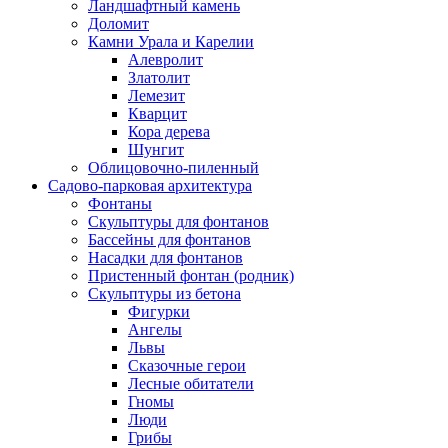
Ландшафтный камень
Доломит
Камни Урала и Карелии
Алевролит
Златолит
Лемезит
Кварцит
Кора дерева
Шунгит
Облицовочно-пиленный
Садово-парковая архитектура
Фонтаны
Скульптуры для фонтанов
Бассейны для фонтанов
Насадки для фонтанов
Пристенный фонтан (родник)
Скульптуры из бетона
Фигурки
Ангелы
Львы
Сказочные герои
Лесные обитатели
Гномы
Люди
Грибы