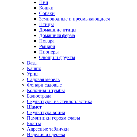
Пни
Кошки
Собаки
Земноводные и пресмыкающиеся
Птицы
Домашние птицы
Домашняя ферма
Повара
Рыцари
Пионеры
Овощи и фрукты
Вазы
Кашпо
Урны
Садовая мебель
Фонари садовые
Колонны и тумбы
Балюстрада
Скульптуры из стеклопластика
Шамот
Скульптура воина
Памятники героям славы
Бюсты
Адресные таблички
Изделия из дерева