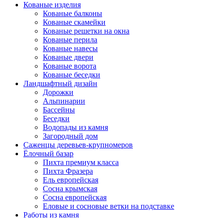
Кованые изделия
Кованые балконы
Кованые скамейки
Кованые решетки на окна
Кованые перила
Кованые навесы
Кованые двери
Кованые ворота
Кованые беседки
Ландшафтный дизайн
Дорожки
Альпинарии
Бассейны
Беседки
Водопады из камня
Загородный дом
Саженцы деревьев-крупномеров
Ёлочный базар
Пихта премиум класса
Пихта Фразера
Ель европейская
Сосна крымская
Сосна европейская
Еловые и сосновые ветки на подставке
Работы из камня