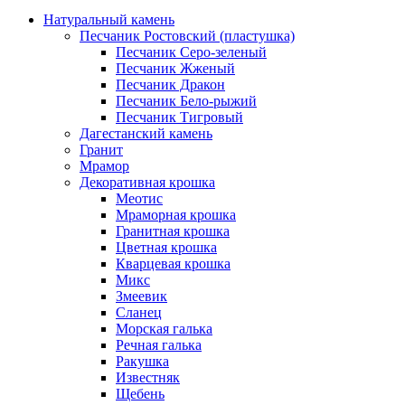
Натуральный камень
Песчаник Ростовский (пластушка)
Песчаник Серо-зеленый
Песчаник Жженый
Песчаник Дракон
Песчаник Бело-рыжий
Песчаник Тигровый
Дагестанский камень
Гранит
Мрамор
Декоративная крошка
Меотис
Мраморная крошка
Гранитная крошка
Цветная крошка
Кварцевая крошка
Микс
Змеевик
Сланец
Морская галька
Речная галька
Ракушка
Известняк
Щебень