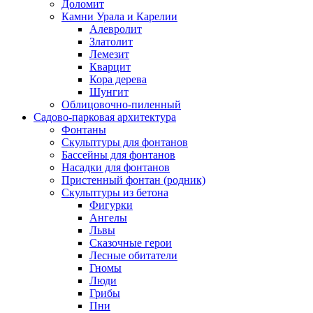
Доломит
Камни Урала и Карелии
Алевролит
Златолит
Лемезит
Кварцит
Кора дерева
Шунгит
Облицовочно-пиленный
Садово-парковая архитектура
Фонтаны
Скульптуры для фонтанов
Бассейны для фонтанов
Насадки для фонтанов
Пристенный фонтан (родник)
Скульптуры из бетона
Фигурки
Ангелы
Львы
Сказочные герои
Лесные обитатели
Гномы
Люди
Грибы
Пни