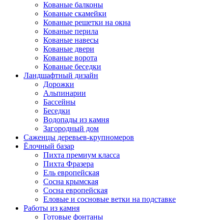
Кованые балконы
Кованые скамейки
Кованые решетки на окна
Кованые перила
Кованые навесы
Кованые двери
Кованые ворота
Кованые беседки
Ландшафтный дизайн
Дорожки
Альпинарии
Бассейны
Беседки
Водопады из камня
Загородный дом
Саженцы деревьев-крупномеров
Ёлочный базар
Пихта премиум класса
Пихта Фразера
Ель европейская
Сосна крымская
Сосна европейская
Еловые и сосновые ветки на подставке
Работы из камня
Готовые фонтаны