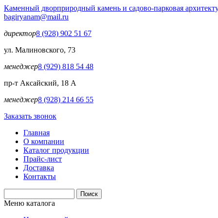
Перейти к основному содержанию
Каменный двор
природный камень и садово-парковая архитект
bagiryanam@mail.ru
директор
8 (928) 902 51 67
ул. Малиновского, 73
менеджер
8 (929) 818 54 48
пр-т Аксайский, 18 А
менеджер
8 (928) 214 66 55
Заказать звонок
Главная
О компании
Каталог продукции
Прайс-лист
Доставка
Контакты
Поиск
Форма поиска
Меню каталога