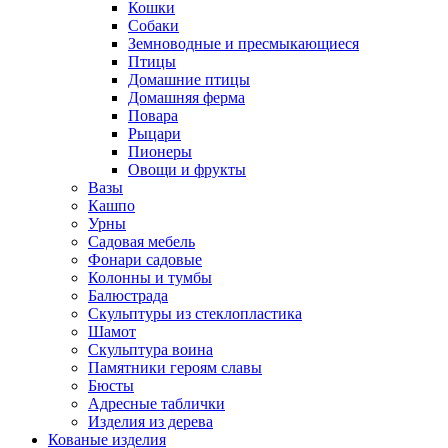
Кошки
Собаки
Земноводные и пресмыкающиеся
Птицы
Домашние птицы
Домашняя ферма
Повара
Рыцари
Пионеры
Овощи и фрукты
Вазы
Кашпо
Урны
Садовая мебель
Фонари садовые
Колонны и тумбы
Балюстрада
Скульптуры из стеклопластика
Шамот
Скульптура воина
Памятники героям славы
Бюсты
Адресные таблички
Изделия из дерева
Кованые изделия