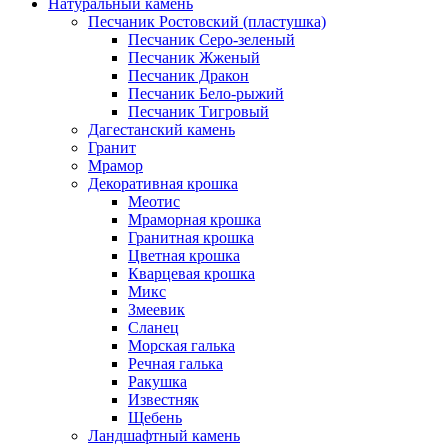
Натуральный камень
Песчаник Ростовский (пластушка)
Песчаник Серо-зеленый
Песчаник Жженый
Песчаник Дракон
Песчаник Бело-рыжий
Песчаник Тигровый
Дагестанский камень
Гранит
Мрамор
Декоративная крошка
Меотис
Мраморная крошка
Гранитная крошка
Цветная крошка
Кварцевая крошка
Микс
Змеевик
Сланец
Морская галька
Речная галька
Ракушка
Известняк
Щебень
Ландшафтный камень