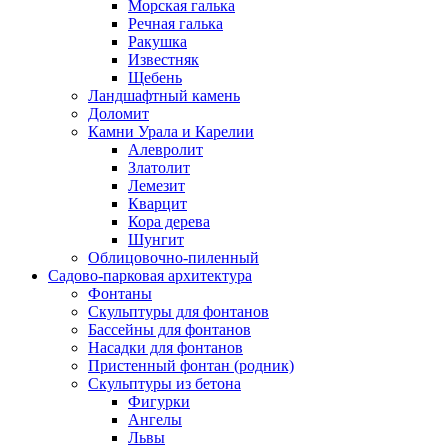
Морская галька
Речная галька
Ракушка
Известняк
Щебень
Ландшафтный камень
Доломит
Камни Урала и Карелии
Алевролит
Златолит
Лемезит
Кварцит
Кора дерева
Шунгит
Облицовочно-пиленный
Садово-парковая архитектура
Фонтаны
Скульптуры для фонтанов
Бассейны для фонтанов
Насадки для фонтанов
Пристенный фонтан (родник)
Скульптуры из бетона
Фигурки
Ангелы
Львы