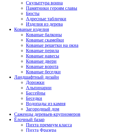
Скульптура воина
Памятники героям славы
Бюсты
Адресные таблички
Изделия из дерева
Кованые изделия
Кованые балконы
Кованые скамейки
Кованые решетки на окна
Кованые перила
Кованые навесы
Кованые двери
Кованые ворота
Кованые беседки
Ландшафтный дизайн
Дорожки
Альпинарии
Бассейны
Беседки
Водопады из камня
Загородный дом
Саженцы деревьев-крупномеров
Ёлочный базар
Пихта премиум класса
Пихта Фразера