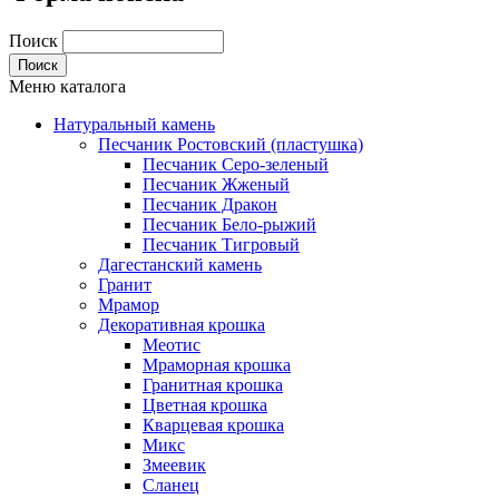
Поиск
Меню каталога
Натуральный камень
Песчаник Ростовский (пластушка)
Песчаник Серо-зеленый
Песчаник Жженый
Песчаник Дракон
Песчаник Бело-рыжий
Песчаник Тигровый
Дагестанский камень
Гранит
Мрамор
Декоративная крошка
Меотис
Мраморная крошка
Гранитная крошка
Цветная крошка
Кварцевая крошка
Микс
Змеевик
Сланец