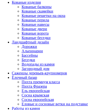
Кованые изделия
Кованые балконы
Кованые скамейки
Кованые решетки на окна
Кованые перила
Кованые навесы
Кованые двери
Кованые ворота
Кованые беседки
Ландшафтный дизайн
Дорожки
Альпинарии
Бассейны
Беседки
Водопады из камня
Загородный дом
Саженцы деревьев-крупномеров
Ёлочный базар
Пихта премиум класса
Пихта Фразера
Ель европейская
Сосна крымская
Сосна европейская
Еловые и сосновые ветки на подставке
Работы из камня