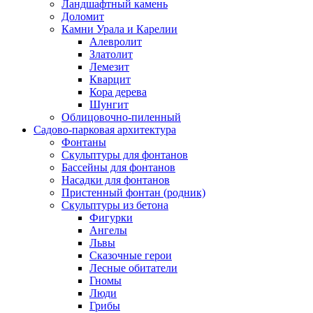
Ландшафтный камень
Доломит
Камни Урала и Карелии
Алевролит
Златолит
Лемезит
Кварцит
Кора дерева
Шунгит
Облицовочно-пиленный
Садово-парковая архитектура
Фонтаны
Скульптуры для фонтанов
Бассейны для фонтанов
Насадки для фонтанов
Пристенный фонтан (родник)
Скульптуры из бетона
Фигурки
Ангелы
Львы
Сказочные герои
Лесные обитатели
Гномы
Люди
Грибы