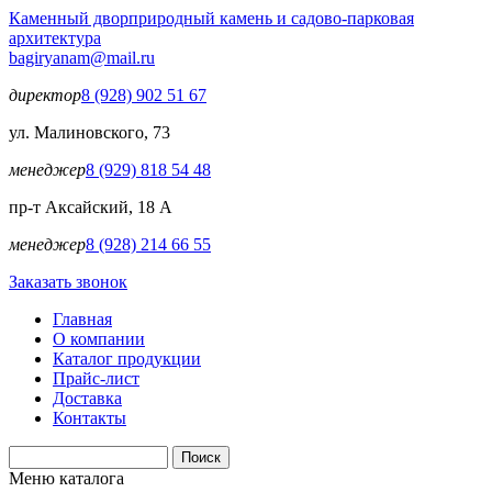
Перейти к основному содержанию
Каменный двор
природный камень и садово-парковая
архитектура
bagiryanam@mail.ru
директор
8 (928) 902 51 67
ул. Малиновского, 73
менеджер
8 (929) 818 54 48
пр-т Аксайский, 18 А
менеджер
8 (928) 214 66 55
Заказать звонок
Главная
О компании
Каталог продукции
Прайс-лист
Доставка
Контакты
Поиск
Форма поиска
Меню каталога