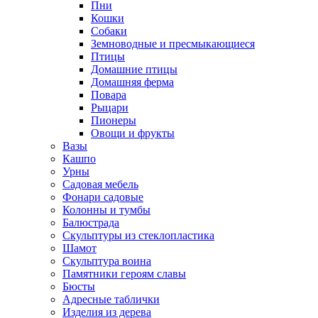
Пни
Кошки
Собаки
Земноводные и пресмыкающиеся
Птицы
Домашние птицы
Домашняя ферма
Повара
Рыцари
Пионеры
Овощи и фрукты
Вазы
Кашпо
Урны
Садовая мебель
Фонари садовые
Колонны и тумбы
Балюстрада
Скульптуры из стеклопластика
Шамот
Скульптура воина
Памятники героям славы
Бюсты
Адресные таблички
Изделия из дерева