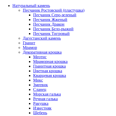
Натуральный камень
Песчаник Ростовский (пластушка)
Песчаник Серо-зеленый
Песчаник Жженый
Песчаник Дракон
Песчаник Бело-рыжий
Песчаник Тигровый
Дагестанский камень
Гранит
Мрамор
Декоративная крошка
Меотис
Мраморная крошка
Гранитная крошка
Цветная крошка
Кварцевая крошка
Микс
Змеевик
Сланец
Морская галька
Речная галька
Ракушка
Известняк
Щебень