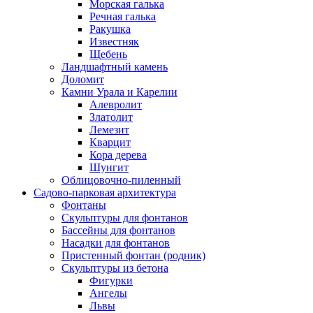
Морская галька
Речная галька
Ракушка
Известняк
Щебень
Ландшафтный камень
Доломит
Камни Урала и Карелии
Алевролит
Златолит
Лемезит
Кварцит
Кора дерева
Шунгит
Облицовочно-пиленный
Садово-парковая архитектура
Фонтаны
Скульптуры для фонтанов
Бассейны для фонтанов
Насадки для фонтанов
Пристенный фонтан (родник)
Скульптуры из бетона
Фигурки
Ангелы
Львы