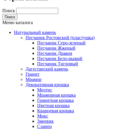
Поиск
Меню каталога
Натуральный камень
Песчаник Ростовский (пластушка)
Песчаник Серо-зеленый
Песчаник Жженый
Песчаник Дракон
Песчаник Бело-рыжий
Песчаник Тигровый
Дагестанский камень
Гранит
Мрамор
Декоративная крошка
Меотис
Мраморная крошка
Гранитная крошка
Цветная крошка
Кварцевая крошка
Микс
Змеевик
Сланец