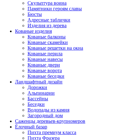
Скульптура воина
Памятники героям славы
Бюсты
Адресные таблички
Изделия из дерева
Кованые изделия
Кованые балконы
Кованые скамейки
Кованые решетки на окна
Кованые перила
Кованые навесы
Кованые двери
Кованые ворота
Кованые беседки
Ландшафтный дизайн
Дорожки
Альпинарии
Бассейны
Беседки
Водопады из камня
Загородный дом
Саженцы деревьев-крупномеров
Ёлочный базар
Пихта премиум класса
Пихта Фразера