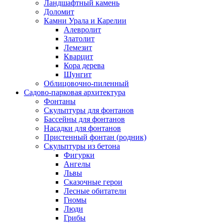
Ландшафтный камень
Доломит
Камни Урала и Карелии
Алевролит
Златолит
Лемезит
Кварцит
Кора дерева
Шунгит
Облицовочно-пиленный
Садово-парковая архитектура
Фонтаны
Скульптуры для фонтанов
Бассейны для фонтанов
Насадки для фонтанов
Пристенный фонтан (родник)
Скульптуры из бетона
Фигурки
Ангелы
Львы
Сказочные герои
Лесные обитатели
Гномы
Люди
Грибы