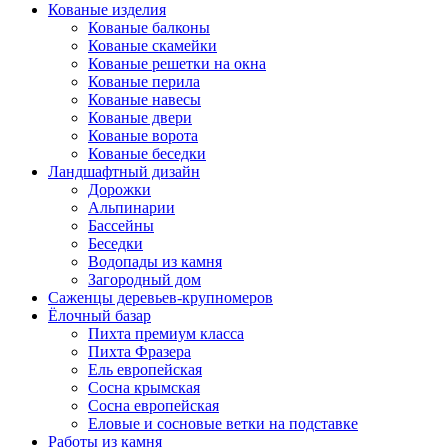
Кованые изделия
Кованые балконы
Кованые скамейки
Кованые решетки на окна
Кованые перила
Кованые навесы
Кованые двери
Кованые ворота
Кованые беседки
Ландшафтный дизайн
Дорожки
Альпинарии
Бассейны
Беседки
Водопады из камня
Загородный дом
Саженцы деревьев-крупномеров
Ёлочный базар
Пихта премиум класса
Пихта Фразера
Ель европейская
Сосна крымская
Сосна европейская
Еловые и сосновые ветки на подставке
Работы из камня