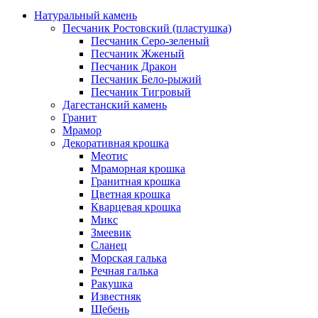
Натуральный камень
Песчаник Ростовский (пластушка)
Песчаник Серо-зеленый
Песчаник Жженый
Песчаник Дракон
Песчаник Бело-рыжий
Песчаник Тигровый
Дагестанский камень
Гранит
Мрамор
Декоративная крошка
Меотис
Мраморная крошка
Гранитная крошка
Цветная крошка
Кварцевая крошка
Микс
Змеевик
Сланец
Морская галька
Речная галька
Ракушка
Известняк
Щебень