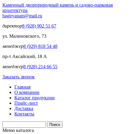
Перейти к основному содержанию
Каменный двор
природный камень и садово-парковая
архитектура
bagiryanam@mail.ru
директор
8 (928) 902 51 67
ул. Малиновского, 73
менеджер
8 (929) 818 54 48
пр-т Аксайский, 18 А
менеджер
8 (928) 214 66 55
Заказать звонок
Главная
О компании
Каталог продукции
Прайс-лист
Доставка
Контакты
Поиск
Форма поиска
Меню каталога