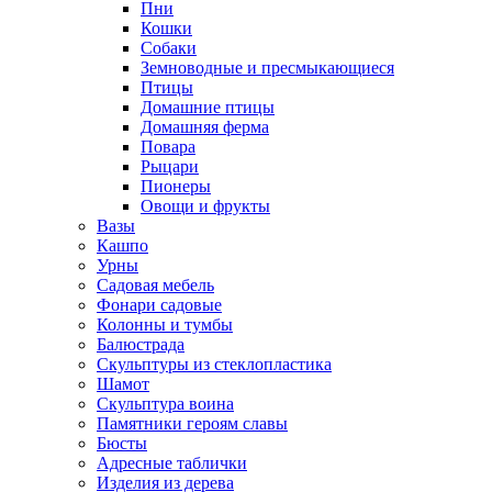
Пни
Кошки
Собаки
Земноводные и пресмыкающиеся
Птицы
Домашние птицы
Домашняя ферма
Повара
Рыцари
Пионеры
Овощи и фрукты
Вазы
Кашпо
Урны
Садовая мебель
Фонари садовые
Колонны и тумбы
Балюстрада
Скульптуры из стеклопластика
Шамот
Скульптура воина
Памятники героям славы
Бюсты
Адресные таблички
Изделия из дерева